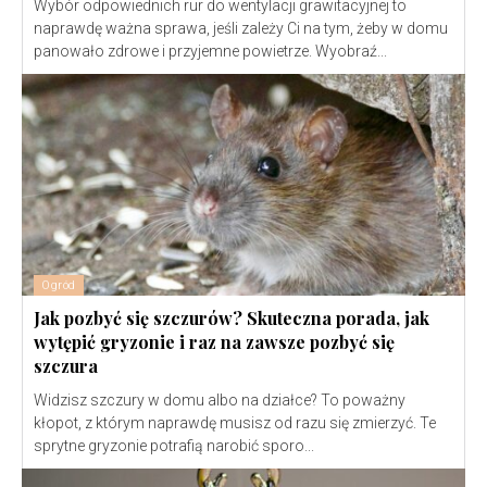
Wybór odpowiednich rur do wentylacji grawitacyjnej to
naprawdę ważna sprawa, jeśli zależy Ci na tym, żeby w domu
panowało zdrowe i przyjemne powietrze. Wyobraź...
Ogród
Jak pozbyć się szczurów? Skuteczna porada, jak
wytępić gryzonie i raz na zawsze pozbyć się
szczura
Widzisz szczury w domu albo na działce? To poważny
kłopot, z którym naprawdę musisz od razu się zmierzyć. Te
sprytne gryzonie potrafią narobić sporo...