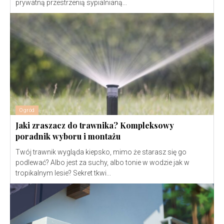
prywatną przestrzenią sypialnianą...
Ogród
Jaki zraszacz do trawnika? Kompleksowy
poradnik wyboru i montażu
Twój trawnik wygląda kiepsko, mimo że starasz się go
podlewać? Albo jest za suchy, albo tonie w wodzie jak w
tropikalnym lesie? Sekret tkwi...