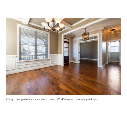
Klasyczna jodełka czy szachownica? Wybieramy wzór parkietu