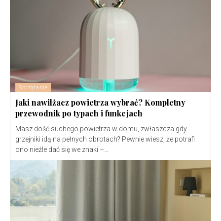
Sprzątanie
Jaki nawilżacz powietrza wybrać? Kompletny
przewodnik po typach i funkcjach
Masz dość suchego powietrza w domu, zwłaszcza gdy
grzejniki idą na pełnych obrotach? Pewnie wiesz, że potrafi
ono nieźle dać się we znaki –...