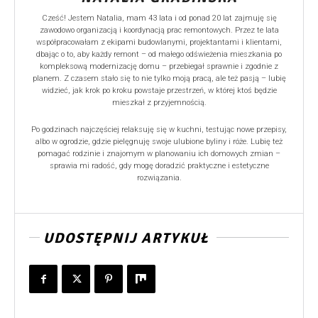
Cześć! Jestem Natalia, mam 43 lata i od ponad 20 lat zajmuję się
zawodowo organizacją i koordynacją prac remontowych. Przez te lata
współpracowałam z ekipami budowlanymi, projektantami i klientami,
dbając o to, aby każdy remont – od małego odświeżenia mieszkania po
kompleksową modernizację domu – przebiegał sprawnie i zgodnie z
planem. Z czasem stało się to nie tylko moją pracą, ale też pasją – lubię
widzieć, jak krok po kroku powstaje przestrzeń, w której ktoś będzie
mieszkał z przyjemnością.
Po godzinach najczęściej relaksuję się w kuchni, testując nowe przepisy,
albo w ogrodzie, gdzie pielęgnuję swoje ulubione byliny i róże. Lubię też
pomagać rodzinie i znajomym w planowaniu ich domowych zmian –
sprawia mi radość, gdy mogę doradzić praktyczne i estetyczne
rozwiązania.
UDOSTĘPNIJ ARTYKUŁ