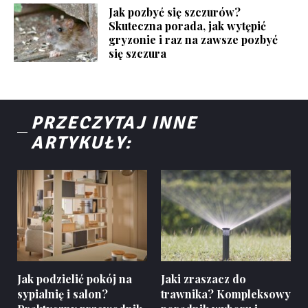
Jak pozbyć się szczurów?
Skuteczna porada, jak wytępić
gryzonie i raz na zawsze pozbyć
się szczura
PRZECZYTAJ INNE
ARTYKUŁY:
Jak podzielić pokój na
Jaki zraszacz do
sypialnię i salon?
trawnika? Kompleksowy