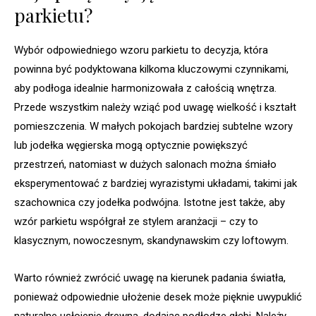
parkietu?
Wybór odpowiedniego wzoru parkietu to decyzja, która
powinna być podyktowana kilkoma kluczowymi czynnikami,
aby podłoga idealnie harmonizowała z całością wnętrza.
Przede wszystkim należy wziąć pod uwagę wielkość i kształt
pomieszczenia. W małych pokojach bardziej subtelne wzory
lub jodełka węgierska mogą optycznie powiększyć
przestrzeń, natomiast w dużych salonach można śmiało
eksperymentować z bardziej wyrazistymi układami, takimi jak
szachownica czy jodełka podwójna. Istotne jest także, aby
wzór parkietu współgrał ze stylem aranżacji – czy to
klasycznym, nowoczesnym, skandynawskim czy loftowym.
Warto również zwrócić uwagę na kierunek padania światła,
ponieważ odpowiednie ułożenie desek może pięknie uwypuklić
naturalne usłojenie drewna, dodając podłodze głębi. Należy