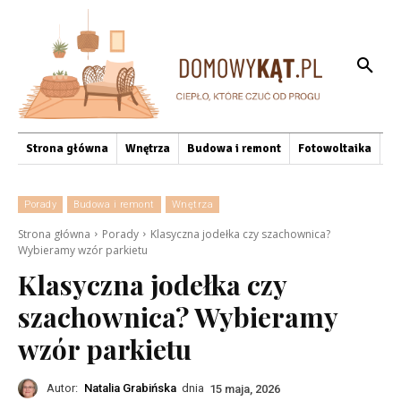
Strona główna
Wnętrza
Budowa i remont
Fotowoltaika
O
Porady
Budowa i remont
Wnętrza
Strona główna
Porady
Klasyczna jodełka czy szachownica?
Wybieramy wzór parkietu
Klasyczna jodełka czy
szachownica? Wybieramy
wzór parkietu
Autor:
Natalia Grabińska
dnia
15 maja, 2026