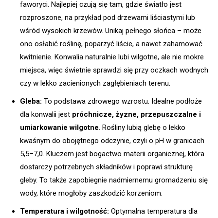
faworyci. Najlepiej czują się tam, gdzie światło jest
rozproszone, na przykład pod drzewami liściastymi lub
wśród wysokich krzewów. Unikaj pełnego słońca – może
ono osłabić roślinę, poparzyć liście, a nawet zahamować
kwitnienie. Konwalia naturalnie lubi wilgotne, ale nie mokre
miejsca, więc świetnie sprawdzi się przy oczkach wodnych
czy w lekko zacienionych zagłębieniach terenu.
Gleba:
To podstawa zdrowego wzrostu. Idealne podłoże
dla konwalii jest
próchnicze, żyzne, przepuszczalne i
umiarkowanie wilgotne
. Rośliny lubią glebę o lekko
kwaśnym do obojętnego odczynie, czyli o pH w granicach
5,5–7,0. Kluczem jest bogactwo materii organicznej, która
dostarczy potrzebnych składników i poprawi strukturę
gleby. To także zapobiegnie nadmiernemu gromadzeniu się
wody, które mogłoby zaszkodzić korzeniom.
Temperatura i wilgotność:
Optymalna temperatura dla