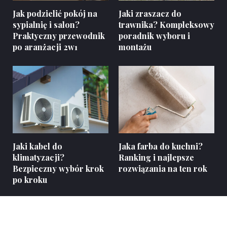
Jak podzielić pokój na
Jaki zraszacz do
sypialnię i salon?
trawnika? Kompleksowy
Praktyczny przewodnik
poradnik wyboru i
po aranżacji 2w1
montażu
Jaki kabel do
Jaka farba do kuchni?
klimatyzacji?
Ranking i najlepsze
Bezpieczny wybór krok
rozwiązania na ten rok
po kroku