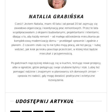
NATALIA GRABIŃSKA
Cześć! Jestem Natalia, mam 43 lata i od ponad 20 lat zajmuję się
zawodowo organizacją i koordynacją prac remontowych. Przez te lata
współpracowałam z ekipami budowlanymi, projektantami i klientami,
dbając o to, aby każdy remont – od małego odświeżenia mieszkania po
kompleksową modernizację domu – przebiegał sprawnie i zgodnie z
planem. Z czasem stało się to nie tylko moją pracą, ale też pasją – lubię
widzieć, jak krok po kroku powstaje przestrzeń, w której ktoś będzie
mieszkał z przyjemnością.
Po godzinach najczęściej relaksuję się w kuchni, testując nowe przepisy,
albo w ogrodzie, gdzie pielęgnuję swoje ulubione byliny i róże. Lubię też
pomagać rodzinie i znajomym w planowaniu ich domowych zmian –
sprawia mi radość, gdy mogę doradzić praktyczne i estetyczne
rozwiązania.
UDOSTĘPNIJ ARTYKUŁ