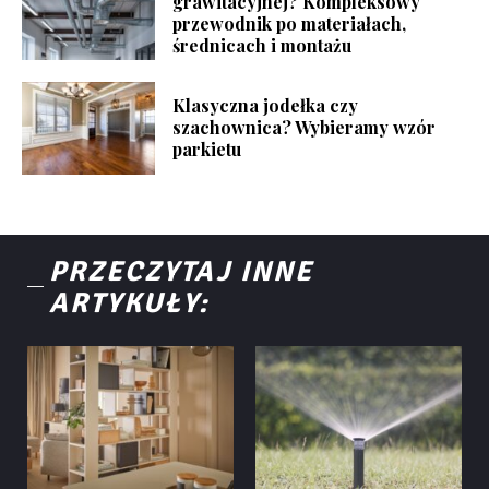
grawitacyjnej? Kompleksowy
przewodnik po materiałach,
średnicach i montażu
Klasyczna jodełka czy
szachownica? Wybieramy wzór
parkietu
PRZECZYTAJ INNE
ARTYKUŁY: