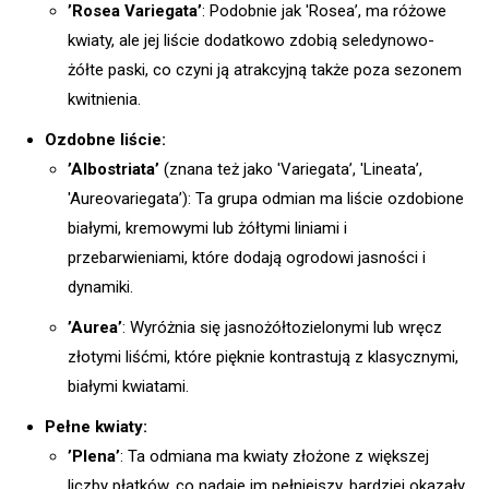
’Rosea Variegata’
: Podobnie jak 'Rosea’, ma różowe
kwiaty, ale jej liście dodatkowo zdobią seledynowo-
żółte paski, co czyni ją atrakcyjną także poza sezonem
kwitnienia.
Ozdobne liście:
’Albostriata’
(znana też jako 'Variegata’, 'Lineata’,
'Aureovariegata’): Ta grupa odmian ma liście ozdobione
białymi, kremowymi lub żółtymi liniami i
przebarwieniami, które dodają ogrodowi jasności i
dynamiki.
’Aurea’
: Wyróżnia się jasnożółtozielonymi lub wręcz
złotymi liśćmi, które pięknie kontrastują z klasycznymi,
białymi kwiatami.
Pełne kwiaty:
’Plena’
: Ta odmiana ma kwiaty złożone z większej
liczby płatków, co nadaje im pełniejszy, bardziej okazały