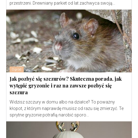
przestrzeni. Drewniany parkiet od lat zachwyca swoją...
Ogród
Jak pozbyć się szczurów? Skuteczna porada, jak
wytępić gryzonie i raz na zawsze pozbyć się
szczura
Widzisz szczury w domu albo na działce? To poważny
kłopot, z którym naprawdę musisz od razu się zmierzyć. Te
sprytne gryzonie potrafią narobić sporo...