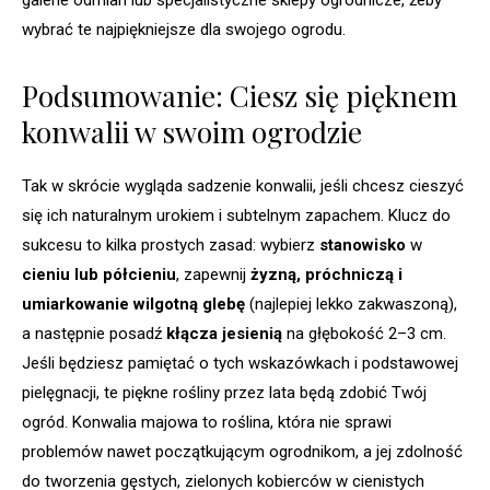
galerie odmian lub specjalistyczne sklepy ogrodnicze, żeby
wybrać te najpiękniejsze dla swojego ogrodu.
Podsumowanie: Ciesz się pięknem
konwalii w swoim ogrodzie
Tak w skrócie wygląda sadzenie konwalii, jeśli chcesz cieszyć
się ich naturalnym urokiem i subtelnym zapachem. Klucz do
sukcesu to kilka prostych zasad: wybierz
stanowisko
w
cieniu lub półcieniu
, zapewnij
żyzną, próchniczą i
umiarkowanie wilgotną glebę
(najlepiej lekko zakwaszoną),
a następnie posadź
kłącza jesienią
na głębokość 2–3 cm.
Jeśli będziesz pamiętać o tych wskazówkach i podstawowej
pielęgnacji, te piękne rośliny przez lata będą zdobić Twój
ogród. Konwalia majowa to roślina, która nie sprawi
problemów nawet początkującym ogrodnikom, a jej zdolność
do tworzenia gęstych, zielonych kobierców w cienistych