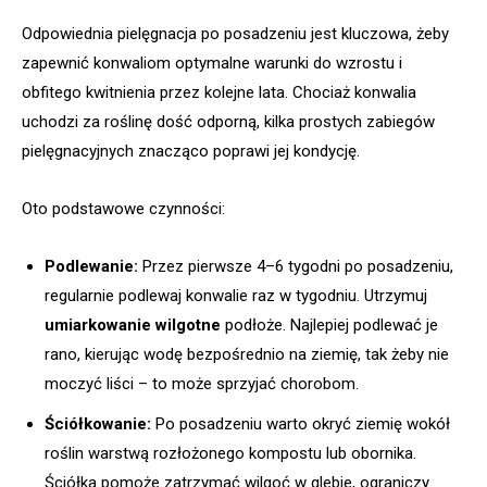
Odpowiednia pielęgnacja po posadzeniu jest kluczowa, żeby
zapewnić konwaliom optymalne warunki do wzrostu i
obfitego kwitnienia przez kolejne lata. Chociaż konwalia
uchodzi za roślinę dość odporną, kilka prostych zabiegów
pielęgnacyjnych znacząco poprawi jej kondycję.
Oto podstawowe czynności:
Podlewanie:
Przez pierwsze 4–6 tygodni po posadzeniu,
regularnie podlewaj konwalie raz w tygodniu. Utrzymuj
umiarkowanie wilgotne
podłoże. Najlepiej podlewać je
rano, kierując wodę bezpośrednio na ziemię, tak żeby nie
moczyć liści – to może sprzyjać chorobom.
Ściółkowanie:
Po posadzeniu warto okryć ziemię wokół
roślin warstwą rozłożonego kompostu lub obornika.
Ściółka pomoże zatrzymać wilgoć w glebie, ograniczy