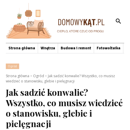
Strona główna
Wnętrza
Budowa i remont
Fotowoltaika
O
Ogród
Strona główna
Ogród
Jak sadzić konwalie? Wszystko, co musisz
wiedzieć o stanowisku, glebie i pielęgnacji
Jak sadzić konwalie?
Wszystko, co musisz wiedzieć
o stanowisku, glebie i
pielęgnacji