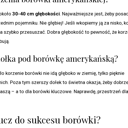
 około
30-40 cm głębokości
. Najważniejsze jest, żeby posad
zednim pojemniku. Nie głębiej! Jeśli wkopiemy ją za nisko, k
ę za szybko przesuszać. Dobra głębokość to pewność, że korz
bują.
 dołka pod borówkę amerykańską?
Bo korzenie borówki nie idą głęboko w ziemię, tylko pięknie
 nich. Poza tym szerszy dołek to świetna okazja, żeby dobrz
aszą – a to dla borówki kluczowe. Naprawdę, przestrzeń dl
lucz do sukcesu borówki?