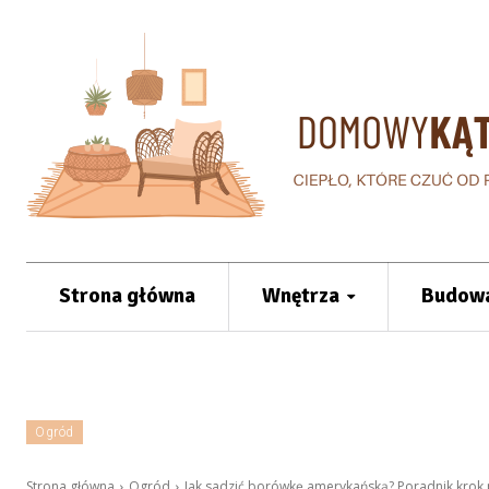
Strona główna
Wnętrza
Budowa
Ogród
Strona główna
Ogród
Jak sadzić borówkę amerykańską? Poradnik krok