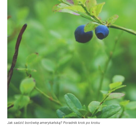
Jak sadzić borówkę amerykańską? Poradnik krok po kroku