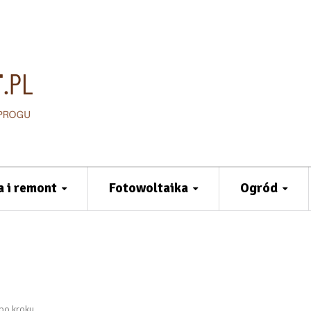
 i remont
Fotowoltaika
Ogród
 po kroku