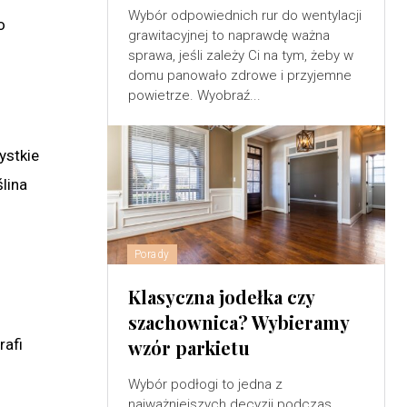
Wybór odpowiednich rur do wentylacji
o
grawitacyjnej to naprawdę ważna
sprawa, jeśli zależy Ci na tym, żeby w
domu panowało zdrowe i przyjemne
powietrze. Wyobraź...
ystkie
lina
Porady
Klasyczna jodełka czy
szachownica? Wybieramy
rafi
wzór parkietu
Wybór podłogi to jedna z
najważniejszych decyzji podczas