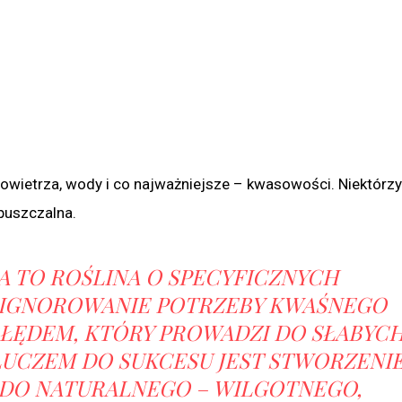
owietrza, wody i co najważniejsze – kwasowości. Niektórz
epuszczalna.
 TO ROŚLINA O SPECYFICZNYCH
IGNOROWANIE POTRZEBY KWAŚNEGO
BŁĘDEM, KTÓRY PROWADZI DO SŁABYC
LUCZEM DO SUKCESU JEST STWORZENI
DO NATURALNEGO – WILGOTNEGO,