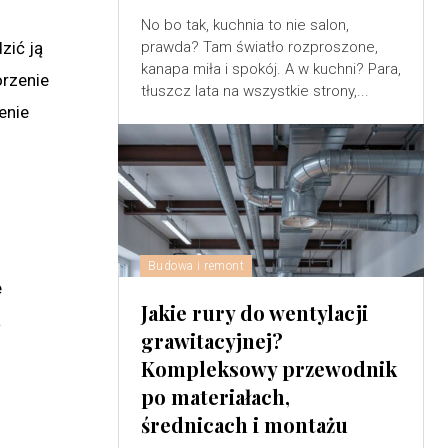
No bo tak, kuchnia to nie salon,
zić ją
prawda? Tam światło rozproszone,
kanapa miła i spokój. A w kuchni? Para,
orzenie
tłuszcz lata na wszystkie strony,...
enie
Budowa i remont
e
Jakie rury do wentylacji
a
grawitacyjnej?
Kompleksowy przewodnik
po materiałach,
średnicach i montażu