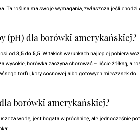
. Ta roślina ma swoje wymagania, zwłaszcza jeśli chodzi 
by (pH) dla borówki amerykańskiej?
nosi od
3,5 do 5,5
. W takich warunkach najlepiej pobiera wsz
 za wysokie, borówka zaczyna chorować – liście żółkną, a roś
kwaśnego torfu, kory sosnowej albo gotowych mieszanek do
a dla borówki amerykańskiej?
uszcza wodę, jest bogata w próchnicę, ale jednocześnie pot
nka: