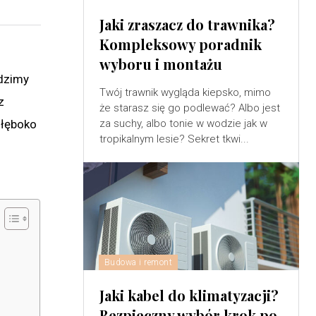
Jaki zraszacz do trawnika?
Kompleksowy poradnik
wyboru i montażu
adzimy
Twój trawnik wygląda kiepsko, mimo
z
że starasz się go podlewać? Albo jest
głęboko
za suchy, albo tonie w wodzie jak w
tropikalnym lesie? Sekret tkwi...
Budowa i remont
Jaki kabel do klimatyzacji?
Bezpieczny wybór krok po