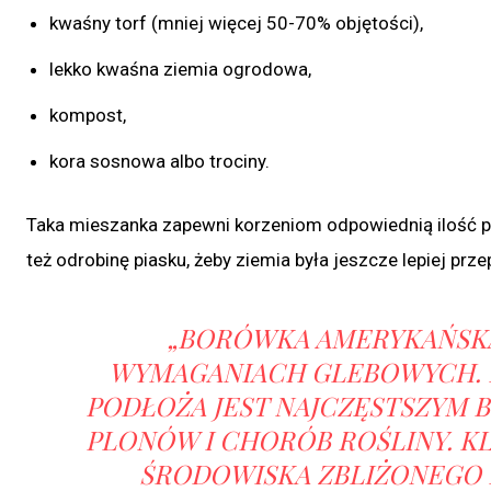
kwaśny torf (mniej więcej 50-70% objętości),
lekko kwaśna ziemia ogrodowa,
kompost,
kora sosnowa albo trociny.
Taka mieszanka zapewni korzeniom odpowiednią ilość p
też odrobinę piasku, żeby ziemia była jeszcze lepiej prz
„BORÓWKA AMERYKAŃSKA
WYMAGANIACH GLEBOWYCH. 
PODŁOŻA JEST NAJCZĘSTSZYM 
PLONÓW I CHORÓB ROŚLINY. K
ŚRODOWISKA ZBLIŻONEGO 