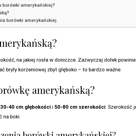
 borówki amerykańskiej?
ską?
ia borówki amerykańskiej
amerykańską?
okość, na jakiej rosła w doniczce. Zazwyczaj dołek powini
ać bryły korzeniowej zbyt głęboko – to bardzo ważne.
borówkę amerykańską?
:
30-40 cm głębokości
i
50-80 cm szerokości
. Szerokość j
ć na boki.
dzenia borówki amerykańskiej?