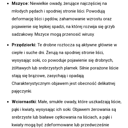
Mszyce:
Niewielkie owady, żerujące najczęściej na
młodych pędach i spodniej stronie liści. Powodują
deformację liści i pędów, zahamowanie wzrostu oraz
pojawienie się lepkiej spadzi, na której rozwija się grzyb
sadzakowy. Mszyce mogą przenosić wirusy.
Przędziorki:
Te drobne roztocza są aktywne głównie w
ciepłe i suche dni. Żerują na spodniej stronie liści,
wysysając soki, co powoduje pojawienie się drobnych,
żółtawych lub srebrzystych plamek. Silnie porażone liście
stają się brązowe, zasychają i opadają.
Charakterystycznym objawem jest obecność delikatnej
pajęczynki.
Wciornastki:
Małe, smukłe owady, które uszkadzają liście,
pąki i kwiaty, wysysając ich soki. Objawem żerowania są
srebrzyste lub białawe cętkowania na liściach, a pąki i
kwiaty mogą być zdeformowane lub przedwcześnie