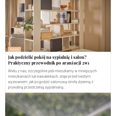
Porady
Jak podzielić pokój na sypialnię i salon?
Praktyczny przewodnik po aranżacji 2w1
Wielu z nas, szczególnie jeśli mieszkamy w mniejszych
mieszkaniach lub kawalerkach, staje przed niezłym
wyzwaniem: jak pogodzić salonową strefę dzienną z
prywatną przestrzenią sypialnianą...