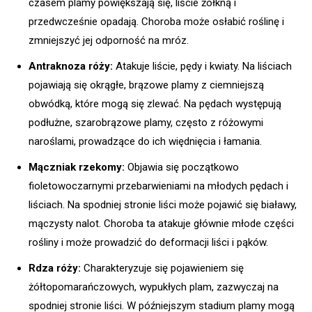
czasem plamy powiększają się, liście żółkną i
przedwcześnie opadają. Choroba może osłabić roślinę i
zmniejszyć jej odporność na mróz.
Antraknoza róży:
Atakuje liście, pędy i kwiaty. Na liściach
pojawiają się okrągłe, brązowe plamy z ciemniejszą
obwódką, które mogą się zlewać. Na pędach występują
podłużne, szarobrązowe plamy, często z różowymi
naroślami, prowadzące do ich więdnięcia i łamania.
Mączniak rzekomy:
Objawia się początkowo
fioletowoczarnymi przebarwieniami na młodych pędach i
liściach. Na spodniej stronie liści może pojawić się białawy,
mączysty nalot. Choroba ta atakuje głównie młode części
rośliny i może prowadzić do deformacji liści i pąków.
Rdza róży:
Charakteryzuje się pojawieniem się
żółtopomarańczowych, wypukłych plam, zazwyczaj na
spodniej stronie liści. W późniejszym stadium plamy mogą