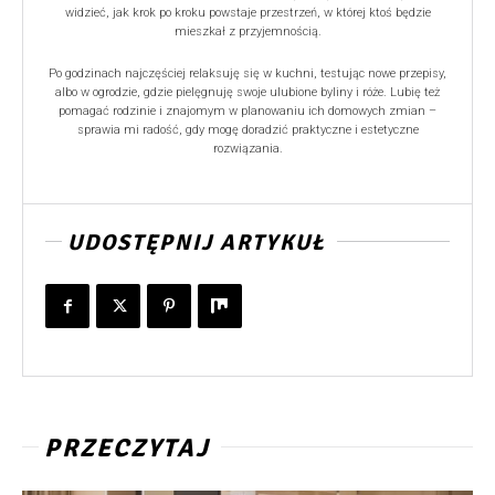
widzieć, jak krok po kroku powstaje przestrzeń, w której ktoś będzie
mieszkał z przyjemnością.
Po godzinach najczęściej relaksuję się w kuchni, testując nowe przepisy,
albo w ogrodzie, gdzie pielęgnuję swoje ulubione byliny i róże. Lubię też
pomagać rodzinie i znajomym w planowaniu ich domowych zmian –
sprawia mi radość, gdy mogę doradzić praktyczne i estetyczne
rozwiązania.
UDOSTĘPNIJ ARTYKUŁ
PRZECZYTAJ