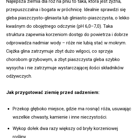
Najlepsza ziemia dla róż na pniu to taka, która jest żyzna,
przepuszczalna i bogata w próchnicę. Idealnie sprawdzi się
gleba piaszczysto-gliniasta lub gliniasto-piaszczysta, o lekko
kwaśnym do obojętnego odczynie (pH 6,0–7,0). Taka
struktura zapewnia korzeniom dostęp do powietrza i dobrze
odprowadza nadmiar wody – róże nie lubią stać w mokrym.
Ciężka glina zatrzymuje zbyt dużo wilgoci, co sprzyja
chorobom grzybowym, a zbyt piaszczysta gleba szybko
wysycha i nie zatrzymuje wystarczającej ilości składników
odżywczych.
Jak przygotować ziemię przed sadzeniem:
Przekop głęboko miejsce, gdzie ma rosnąć róża, usuwając
wszelkie chwasty, kamienie i inne nieczystości.
Wykop dołek dwa razy większy od bryły korzeniowej
rośliny.