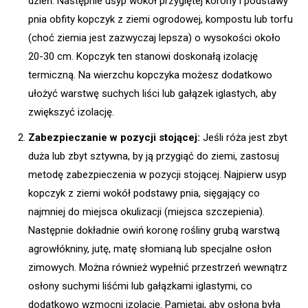
dzień. Następnie usyp wokół przygiętej korony i podstawy
pnia obfity kopczyk z ziemi ogrodowej, kompostu lub torfu
(choć ziemia jest zazwyczaj lepsza) o wysokości około
20-30 cm. Kopczyk ten stanowi doskonałą izolację
termiczną. Na wierzchu kopczyka możesz dodatkowo
ułożyć warstwę suchych liści lub gałązek iglastych, aby
zwiększyć izolację.
Zabezpieczanie w pozycji stojącej:
Jeśli róża jest zbyt
duża lub zbyt sztywna, by ją przygiąć do ziemi, zastosuj
metodę zabezpieczenia w pozycji stojącej. Najpierw usyp
kopczyk z ziemi wokół podstawy pnia, sięgający co
najmniej do miejsca okulizacji (miejsca szczepienia).
Następnie dokładnie owiń koronę rośliny grubą warstwą
agrowłókniny, jutę, matę słomianą lub specjalne osłon
zimowych. Można również wypełnić przestrzeń wewnątrz
osłony suchymi liśćmi lub gałązkami iglastymi, co
dodatkowo wzmocni izolację. Pamiętaj, aby osłona była