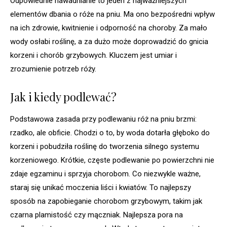
Odpowiednie nawadnianie to jeden z najważniejszych
elementów dbania o róże na pniu. Ma ono bezpośredni wpływ
na ich zdrowie, kwitnienie i odporność na choroby. Za mało
wody osłabi roślinę, a za dużo może doprowadzić do gnicia
korzeni i chorób grzybowych. Kluczem jest umiar i
zrozumienie potrzeb róży.
Jak i kiedy podlewać?
Podstawowa zasada przy podlewaniu róż na pniu brzmi:
rzadko, ale obficie. Chodzi o to, by woda dotarła głęboko do
korzeni i pobudziła roślinę do tworzenia silnego systemu
korzeniowego. Krótkie, częste podlewanie po powierzchni nie
zdaje egzaminu i sprzyja chorobom. Co niezwykle ważne,
staraj się unikać moczenia liści i kwiatów. To najlepszy
sposób na zapobieganie chorobom grzybowym, takim jak
czarna plamistość czy mączniak. Najlepsza pora na