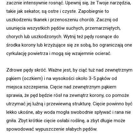
zacznie intensywnie rosnąć. Upewnij się, że Twoje narzędzia,
takie jak sekator, są ostre i czyste. Zapobiegnie to
uszkodzeniu tkanek i przenoszeniu chorób. Zacznij od
usunięcia wszystkich pędów suchych, przemarzniętych,
chorych lub uszkodzonych. Wytnij też pędy rosnące do
środka korony lub krzyżujące się ze sobą, bo ograniczają one
cyrkulację powietrza i mogą się wzajemnie ocierać.
Zdrowe pędy skróć. Ważne jest, by ciąć tuż nad zewnętrznym
pąkiem (oczkiem) i na wysokości około 3-5 pąków od
miejsca szczepienia. Cięcie nad zewnętrznym pąkiem
sprawia, że pęd będzie rósł na zewnątrz korony, co pomoże
utrzymać jej luźną i przewiewną strukturę. Cięcie powinno być
lekko ukośne, aby woda mogła swobodnie spływać i rana nie
gniła. Zbyt krótkie cięcie osłabi roślinę, a zbyt długie może
spowodować wypuszczenie słabych pędów.